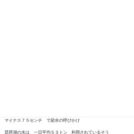
⁻６４センチ
琵琶湖が平成１９年以来１４年ぶりの低水準
”明智光秀” の坂本城跡の石垣の一部が露出し話題に
一方で シジミ漁の漁獲が半分に．．．
マイナス７５センチ で節水の呼びかけ
琵琶湖の水は 一日平均５３トン 利用されているそう